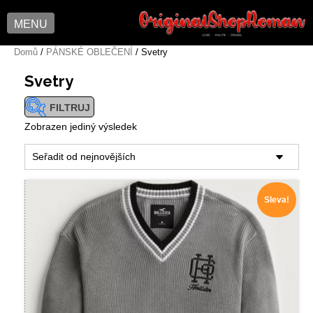
MENU
Skip
Domů
/
PÁNSKÉ OBLEČENÍ
/ Svetry
to
Svetry
content
FILTRUJ
Zobrazen jediný výsledek
ZNAČKA
Sleva!
VELIKOST