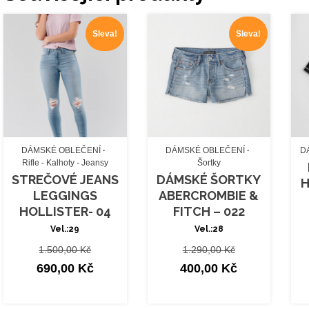
Sleva!
Sleva!
DÁMSKÉ OBLEČENÍ
DÁMSKÉ OBLEČENÍ
D
Rifle - Kalhoty - Jeansy
Šortky
STREČOVÉ JEANS
DÁMSKÉ ŠORTKY
H
LEGGINGS
ABERCROMBIE &
HOLLISTER- 04
FITCH – 022
Vel.:29
Vel.:28
Původní
Původní
1.500,00
Kč
1.290,00
Kč
cena
Aktuální
cena
Aktuální
690,00
Kč
400,00
Kč
byla:
cena
byla:
cena
1.500,00 Kč.
je:
1.290,00 Kč.
je: