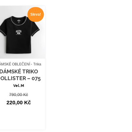
Sleva!
ÁMSKÉ OBLEČENÍ
Trika
DÁMSKÉ TRIKO
OLLISTER – 075
Vel.:M
Původní
790,00
Kč
cena
Aktuální
220,00
Kč
byla:
cena
790,00 Kč.
je:
220,00 Kč.