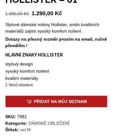
Původní
Aktuální
1.290,00
Kč
1.990,00
Kč
cena
cena
Stylové dámské mikiny Hollister, směs kvalitních
byla:
je:
materiálů zajistí vysoký komfort nošení.
1.990,00 Kč.
1.290,00 Kč.
Dotazy na přesný rozměr prosím na email, ručně
přeměřím !
HLAVNÍ ZNAKY HOLLISTER
stylový design
vysoký komfort nošení
kvalitní materiály
Není skladem
PŘIDAT NA MŮJ SEZNAM
SKU:
7981
Kategorie:
DÁMSKÉ OBLEČENÍ
Štítek:
vel.M