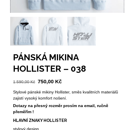
PÁNSKÁ MIKINA
HOLLISTER – 038
Původní
Aktuální
750,00
Kč
1.590,00
Kč
cena
cena
Stylové pánské mikiny Hollister, směs kvalitních materiálů
byla:
je:
zajistí vysoký komfort nošení.
1.590,00 Kč.
750,00 Kč.
Dotazy na přesný rozměr prosím na email, ručně
přeměřím !
HLAVNÍ ZNAKY HOLLISTER
stylový design