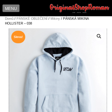
MENU
Skip
Domů
/
PÁNSKÉ OBLEČENÍ
/
Mikiny
/ PÁNSKÁ MIKINA
HOLLISTER – 038
to
content
Sleva!