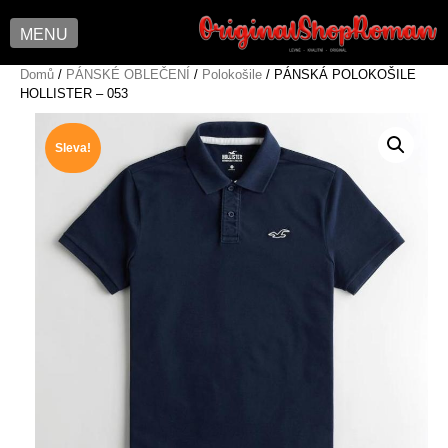
MENU
Skip
Domů
/
PÁNSKÉ OBLEČENÍ
/
Polokošile
/ PÁNSKÁ POLOKOŠILE
HOLLISTER – 053
to
content
Sleva!