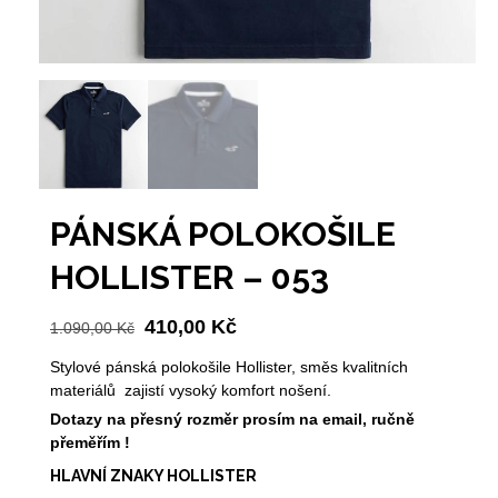
PÁNSKÁ POLOKOŠILE
HOLLISTER – 053
Původní
Aktuální
410,00
Kč
1.090,00
Kč
cena
cena
Stylové pánská polokošile Hollister, směs kvalitních
byla:
je:
materiálů zajistí vysoký komfort nošení.
1.090,00 Kč.
410,00 Kč.
Dotazy na přesný rozměr prosím na email, ručně
přeměřím !
HLAVNÍ ZNAKY HOLLISTER