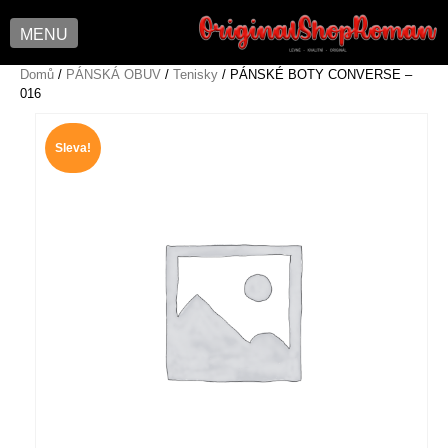
MENU
Skip
Domů
/
PÁNSKÁ OBUV
/
Tenisky
/ PÁNSKÉ BOTY CONVERSE –
016
to
content
Sleva!