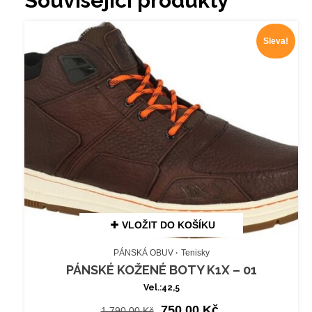
Související produkty
Sleva!
VLOŽIT DO KOŠÍKU
PÁNSKÁ OBUV
Tenisky
PÁNSKÉ KOŽENÉ BOTY K1X – 01
Vel.:42,5
Původní
Aktuální
750,00
Kč
1.790,00
Kč