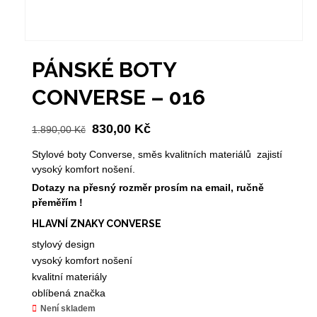
PÁNSKÉ BOTY
CONVERSE – 016
Původní
Aktuální
830,00
Kč
1.890,00
Kč
cena
cena
Stylové boty Converse, směs kvalitních materiálů zajistí
byla:
je:
vysoký komfort nošení.
1.890,00 Kč.
830,00 Kč.
Dotazy na přesný rozměr prosím na email, ručně
přeměřím !
HLAVNÍ ZNAKY CONVERSE
stylový design
vysoký komfort nošení
kvalitní materiály
oblíbená značka
Není skladem