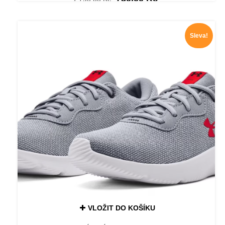
cena
cena
byla:
je:
1.790,00 Kč.
750,00 Kč.
Sleva!
VLOŽIT DO KOŠÍKU