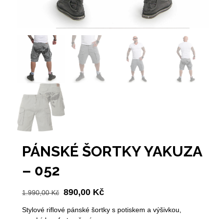
PÁNSKÉ ŠORTKY YAKUZA
– 052
Původní
Aktuální
890,00
Kč
1.990,00
Kč
cena
cena
Stylové riflové pánské šortky s potiskem a výšivkou,
byla:
je: