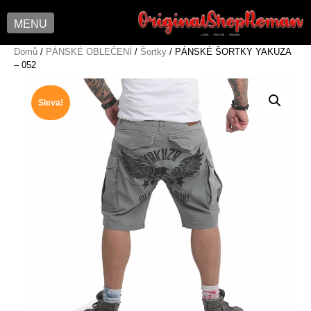
MENU
Skip
Domů
/
PÁNSKÉ OBLEČENÍ
/
Šortky
/ PÁNSKÉ ŠORTKY YAKUZA
– 052
to
content
Sleva!