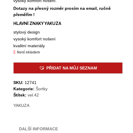
vysoký komfort nošení.
1.990,00 Kč.
890,00 Kč.
Dotazy na přesný rozměr prosím na email, ručně
přeměřím !
HLAVNÍ ZNAKY YAKUZA
stylový design
vysoký komfort nošení
kvalitní materiály
Není skladem
PŘIDAT NA MŮJ SEZNAM
SKU:
12741
Kategorie:
Šortky
Štítek:
vel.42
YAKUZA
DALŠÍ INFORMACE