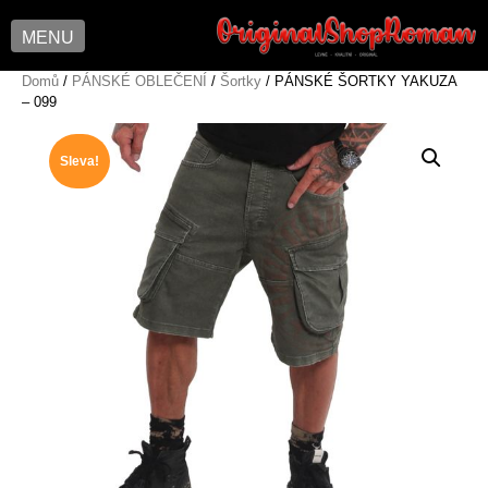
MENU
Skip
Domů
/
PÁNSKÉ OBLEČENÍ
/
Šortky
/ PÁNSKÉ ŠORTKY YAKUZA
– 099
to
content
Sleva!