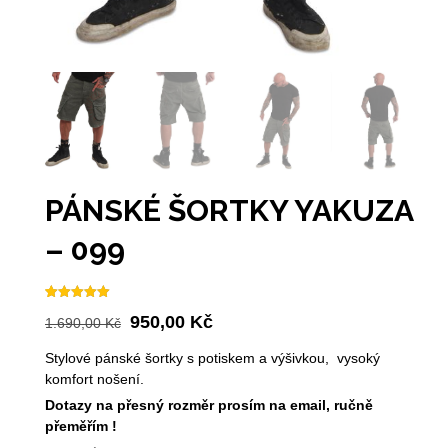
PÁNSKÉ ŠORTKY YAKUZA
– 099
Hodnoceno
1
Původní
Aktuální
950,00
Kč
5.00
1.690,00
z 5 na
Kč
základě
cena
cena
hodnocení
Stylové pánské šortky s potiskem a výšivkou, vysoký
zákazníka
byla:
je:
komfort nošení.
1.690,00 Kč.
950,00 Kč.
Dotazy na přesný rozměr prosím na email, ručně
přeměřím !