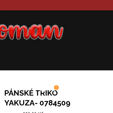
0
PÁNSKÉ TRIKO
YAKUZA- 0784509
Původní
Aktuální