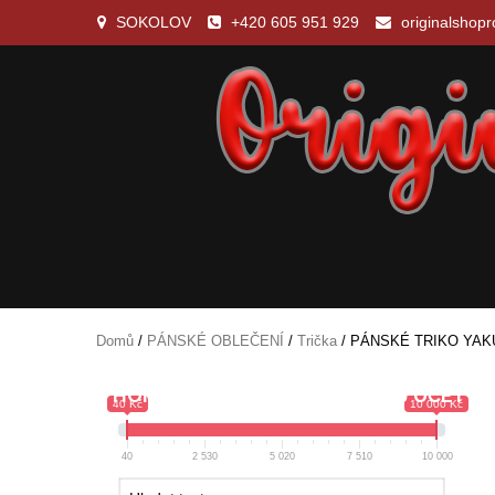
Skip
SOKOLOV
+420 605 951 929
originalshop
to
content
OriginalShopRoman
Domů
/
PÁNSKÉ OBLEČENÍ
/
Trička
/ PÁNSKÉ TRIKO YAKU
HOME
OBCHOD
MŮJ ÚČET
40 Kč
10 000 Kč
40
2 530
5 020
7 510
10 000