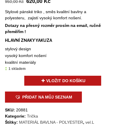
620,00
Kč
950,00
Kč
cena
cena
Stylové pánské triko , směs kvalitní bavlny a
byla:
je:
polyesteru, zajistí vysoký komfort nošení.
950,00 Kč.
620,00 Kč.
Dotazy na přesný rozměr prosím na email, ručně
přeměřím !
HLAVNÍ ZNAKY YAKUZA
stylový design
vysoký komfort nošení
kvalitní materiály
1 skladem
PÁNSKÉ
VLOŽIT DO KOŠÍKU
TRIKO
YAKUZA-
PŘIDAT NA MŮJ SEZNAM
0784509
množství
SKU:
20881
Kategorie:
Trička
Štítky:
MATERIÁL BAVLNA - POLYESTER
,
vel.L