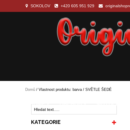
Skip
SOKOLOV
+420 605 951 929
originalshop
to
content
OriginalShopRoman
Domů
/ Vlastnost produktu: barva / SVĚTLE ŠEDÉ
HOME
OBCHOD
MŮJ ÚČET
KATEGORIE