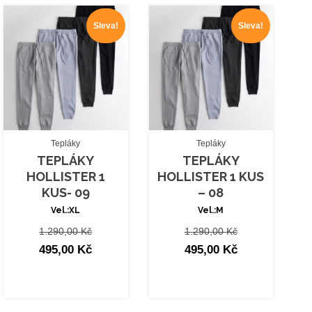
nejnovějších
Sleva!
Sleva!
VELIKOST
Tepláky
Tepláky
TEPLÁKY
TEPLÁKY
HOLLISTER 1
HOLLISTER 1 KUS
KUS- 09
– 08
Vel.:XL
Vel.:M
Původní
Původní
1.290,00
Kč
1.290,00
Kč
cena
Aktuální
cena
Aktuální
495,00
Kč
495,00
Kč
byla:
cena
byla:
cena
1.290,00 Kč.
je:
1.290,00 Kč.
je:
495,00 Kč.
495,00 Kč.