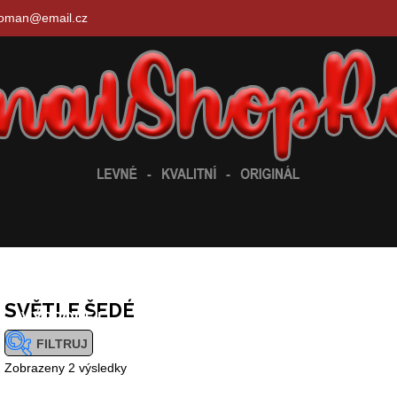
roman@email.cz
SVĚTLE ŠEDÉ
VÝPRODEJ !
FILTRUJ
Seřazeno
Zobrazeny 2 výsledky
od
KATEGORIE