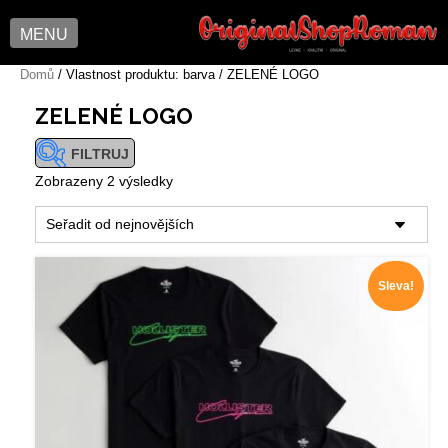
MENU
Skip
Domů
/ Vlastnost produktu: barva / ZELENÉ LOGO
to
ZELENÉ LOGO
content
FILTRUJ
Seřazeno
Zobrazeny 2 výsledky
od
nejnovějších
KATEGORIE
Sleva!
ZNAČKA
VELIKOST